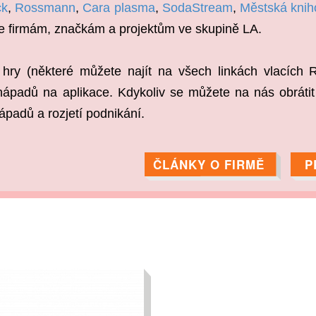
ck
,
Rossmann
,
Cara plasma
,
SodaStream
,
Městská knih
e firmám, značkám a projektům ve skupině LA.
e hry (některé můžete najít na všech linkách vlacích R
ápadů na aplikace. Kdykoliv se můžete na nás obrátit
nápadů a rozjetí podnikání.
ČLÁNKY O FIRMĚ
P