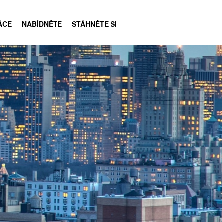
ÁCE
NABÍDNĚTE
STÁHNĚTE SI