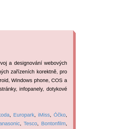
ývoj a designování webových
ých zařízeních korektně, pro
Android, Windows phone, COS a
tránky, infopanely, dotykové
koda
,
Europark
,
iMiss
,
Óčko
,
anasonic
,
Tesco
,
Bontonfilm
,