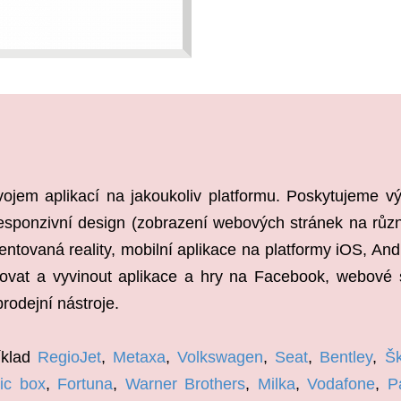
jem aplikací na jakoukoliv platformu. Poskytujeme v
responzivní design (zobrazení webových stránek na různ
entovaná reality, mobilní aplikace na platformy iOS, 
vat a vyvinout aplikace a hry na Facebook, webové s
rodejní nástroje.
íklad
RegioJet
,
Metaxa
,
Volkswagen
,
Seat
,
Bentley
,
Š
ic box
,
Fortuna
,
Warner Brothers
,
Milka
,
Vodafone
,
P