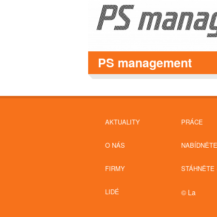
PS management
AKTUALITY
PRÁCE
O NÁS
NABÍDNĚT
FIRMY
STÁHNĚTE 
LIDÉ
© La